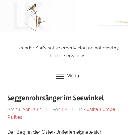
Zum
Inhalt
springen
Leander Khil's not so orderly blog on noteworthy
notebook
bird observations
Menü
Seggenrohrsänger im Seewinkel
Am
18. April 2011
Von
LK
In
Austria
,
Europe
,
Rarities
Der Beginn der Oster-Uniferien eignete sich