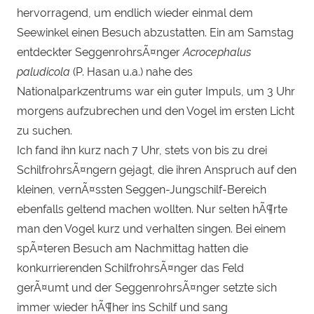
hervorragend, um endlich wieder einmal dem
Seewinkel einen Besuch abzustatten. Ein am Samstag
entdeckter SeggenrohrsÃ¤nger
Acrocephalus
paludicola
(P. Hasan u.a.) nahe des
Nationalparkzentrums war ein guter Impuls, um 3 Uhr
morgens aufzubrechen und den Vogel im ersten Licht
zu suchen.
Ich fand ihn kurz nach 7 Uhr, stets von bis zu drei
SchilfrohrsÃ¤ngern gejagt, die ihren Anspruch auf den
kleinen, vernÃ¤ssten Seggen-Jungschilf-Bereich
ebenfalls geltend machen wollten. Nur selten hÃ¶rte
man den Vogel kurz und verhalten singen. Bei einem
spÃ¤teren Besuch am Nachmittag hatten die
konkurrierenden SchilfrohrsÃ¤nger das Feld
gerÃ¤umt und der SeggenrohrsÃ¤nger setzte sich
immer wieder hÃ¶her ins Schilf und sang