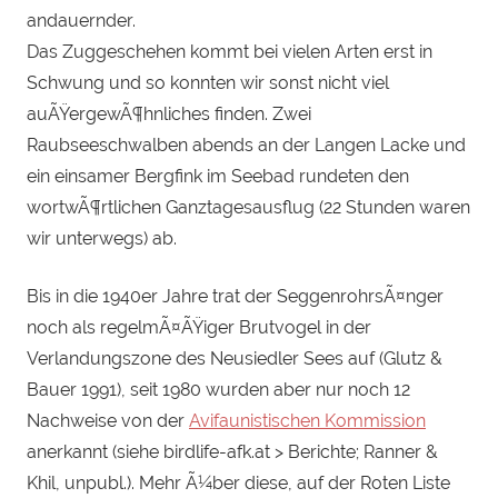
andauernder.
Das Zuggeschehen kommt bei vielen Arten erst in
Schwung und so konnten wir sonst nicht viel
auÃŸergewÃ¶hnliches finden. Zwei
Raubseeschwalben abends an der Langen Lacke und
ein einsamer Bergfink im Seebad rundeten den
wortwÃ¶rtlichen Ganztagesausflug (22 Stunden waren
wir unterwegs) ab.
Bis in die 1940er Jahre trat der SeggenrohrsÃ¤nger
noch als regelmÃ¤ÃŸiger Brutvogel in der
Verlandungszone des Neusiedler Sees auf (Glutz &
Bauer 1991), seit 1980 wurden aber nur noch 12
Nachweise von der
Avifaunistischen Kommission
anerkannt (siehe birdlife-afk.at > Berichte; Ranner &
Khil, unpubl.). Mehr Ã¼ber diese, auf der Roten Liste