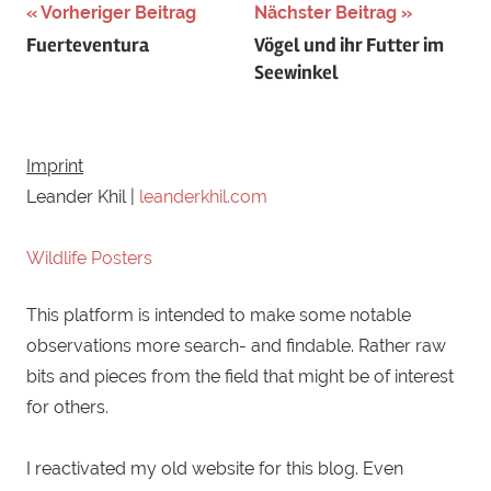
Schlagwörter:
Vorheriger Beitrag
Nächster Beitrag
Beitragsnavigation
Fuerteventura
Vögel und ihr Futter im
Acrocephalus
Seewinkel
paludicola
,
Aquatic
Warbler
,
Austria
,
Imprint
Lake
Leander Khil |
leanderkhil.com
Neusiedel
,
Neusiedler
Wildlife Posters
See
,
This platform is intended to make some notable
Österreich
,
observations more search- and findable. Rather raw
Seewinkel
,
bits and pieces from the field that might be of interest
SeggenrohrsÃ¤nger
for others.
I reactivated my old website for this blog. Even