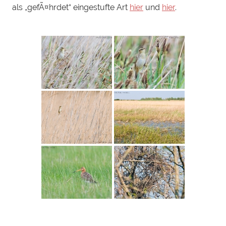
als „gefÃ¤hrdet“ eingestufte Art
hier
und
hier
.