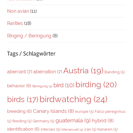
Non avian
(11)
Rarities
(18)
Ringing / Beringung
(8)
Tags / Schlagwörter
Austria
(19)
aberrant
(7)
aberration
(7)
Banding
(5)
birding
(20)
bird
(10)
behavior
(6)
Beringung
(4)
birdwatching
(24)
birds
(17)
Canary Islands
(8)
breeding
(6)
europe
(5)
Falco peregrinus
guatemala
(9)
hybrid
(8)
(5)
feeding
(5)
Germany
(5)
identification
(6)
intersex
(5)
iran
(5)
Kanaren
(5)
intersexuell
(4)