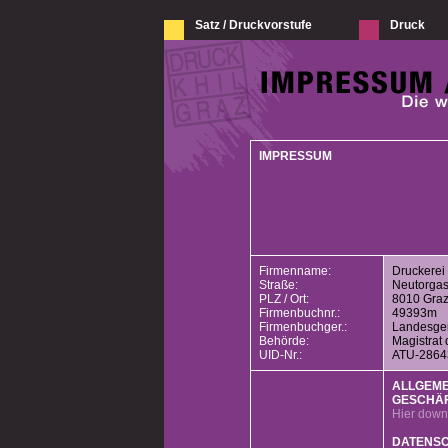
Satz / Druckvorstufe
Druck
IMPRESSUM
Firmenname:
Druckerei 
Straße:
Neutorgas
PLZ / Ort:
8010 Gra
Firmenbuchnr.:
49393m
Firmenbuchger.:
Landesger
Behörde:
Magistrat 
UID-Nr.:
ATU-2864
ALLGEME
GESCHÄ
Hier down
DATENS