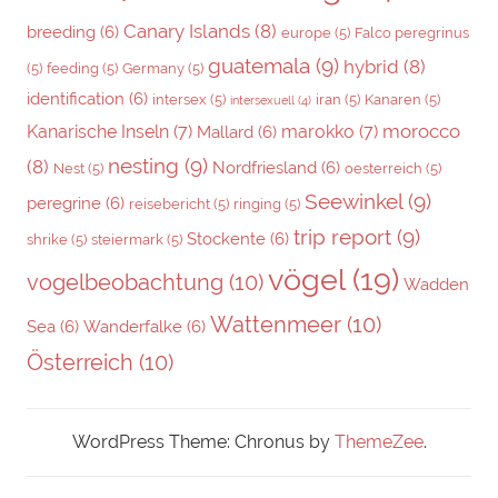
Canary Islands
(8)
breeding
(6)
europe
(5)
Falco peregrinus
guatemala
(9)
hybrid
(8)
(5)
feeding
(5)
Germany
(5)
identification
(6)
intersex
(5)
iran
(5)
Kanaren
(5)
intersexuell
(4)
morocco
Kanarische Inseln
(7)
marokko
(7)
Mallard
(6)
nesting
(9)
(8)
Nordfriesland
(6)
Nest
(5)
oesterreich
(5)
Seewinkel
(9)
peregrine
(6)
reisebericht
(5)
ringing
(5)
trip report
(9)
Stockente
(6)
shrike
(5)
steiermark
(5)
vögel
(19)
vogelbeobachtung
(10)
Wadden
Wattenmeer
(10)
Sea
(6)
Wanderfalke
(6)
Österreich
(10)
WordPress Theme: Chronus by
ThemeZee
.