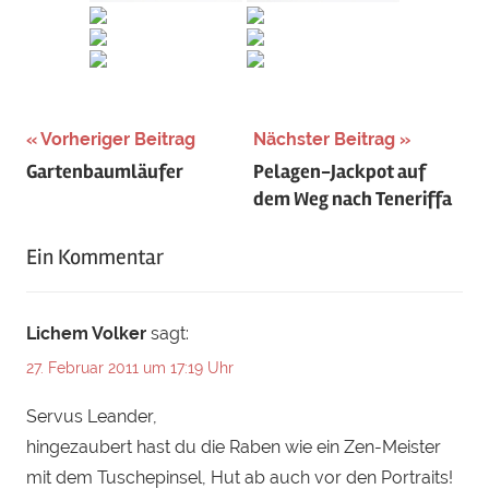
Schlagwörter:
Vorheriger Beitrag
Nächster Beitrag
Beitragsnavigation
Gartenbaumläufer
Pelagen-Jackpot auf
Canary
dem Weg nach Teneriffa
Islands
,
Corvus
Ein Kommentar
corax
tingitanus
,
Kanaren
,
Lichem Volker
sagt:
Kanarische
27. Februar 2011 um 17:19 Uhr
Inseln
,
Kolkrabe
,
Servus Leander,
La
hingezaubert hast du die Raben wie ein Zen-Meister
Palma
,
mit dem Tuschepinsel, Hut ab auch vor den Portraits!