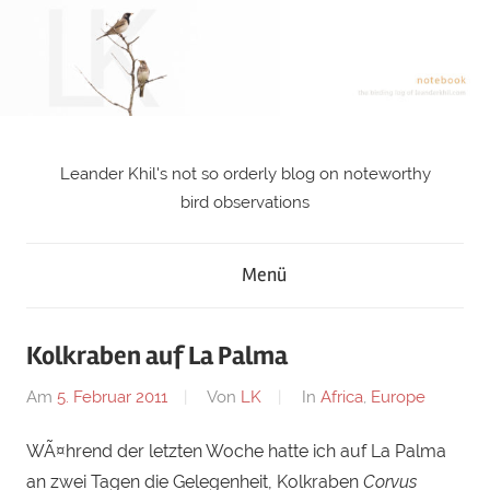
Zum
Inhalt
springen
Leander Khil's not so orderly blog on noteworthy
notebook
bird observations
Menü
Kolkraben auf La Palma
Am
5. Februar 2011
Von
LK
In
Africa
,
Europe
WÃ¤hrend der letzten Woche hatte ich auf La Palma
an zwei Tagen die Gelegenheit, Kolkraben
Corvus