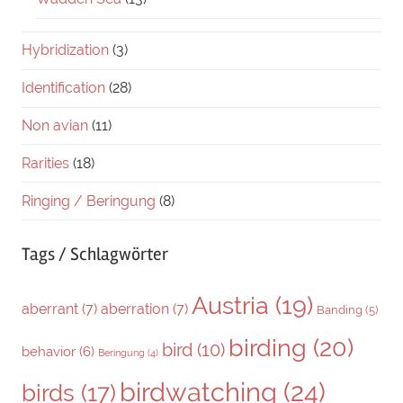
Hybridization
(3)
Identification
(28)
Non avian
(11)
Rarities
(18)
Ringing / Beringung
(8)
Tags / Schlagwörter
Austria
(19)
aberrant
(7)
aberration
(7)
Banding
(5)
birding
(20)
bird
(10)
behavior
(6)
Beringung
(4)
birdwatching
(24)
birds
(17)