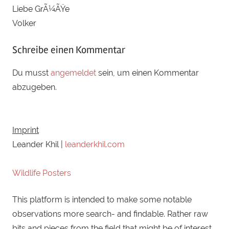
Raven
Liebe GrÃ¼ÃŸe
Volker
Schreibe einen Kommentar
Du musst
angemeldet
sein, um einen Kommentar
abzugeben.
Imprint
Leander Khil |
leanderkhil.com
Wildlife Posters
This platform is intended to make some notable
observations more search- and findable. Rather raw
bits and pieces from the field that might be of interest