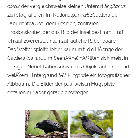
corax
der vergleichsweise kleinen Unterart
tingitanus
zu fotografieren. Im Nationalpark â€žCaldera de
Taburienteâ€œ, dem riesigen, zentralen
Erosionskrater, der das Bild der Insel bestimmt, traf
ich auf zwei erstaunlich zutrauliche Rabenpaare.
Das Wetter spielte leider kaum mit, die HÃ¤nge der
Caldera (ca. 1300 m SeehÃ¶he) hÃ¼llten sich meist in
diesigen Nebel. Rabenschwarzes Objekt auf strahlend
weiÃŸem Hintergrund â€“ klingt wie ein fotografischer
Albtraum.. Die Bilder der paarweisen Flugspiele
gefallen mir aber gerade deswegen.